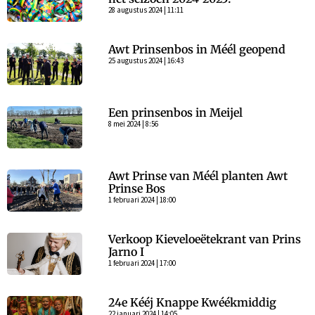
28 augustus 2024 | 11:11
Awt Prinsenbos in Méél geopend
25 augustus 2024 | 16:43
Een prinsenbos in Meijel
8 mei 2024 | 8:56
Awt Prinse van Méél planten Awt
Prinse Bos
1 februari 2024 | 18:00
Verkoop Kieveloeëtekrant van Prins
Jarno I
1 februari 2024 | 17:00
24e Kééj Knappe Kwéékmiddig
22 januari 2024 | 14:05