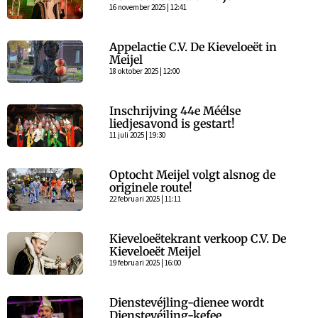
16 november 2025 | 12:41
Appelactie C.V. De Kieveloeët in
Meijel
18 oktober 2025 | 12:00
Inschrijving 44e Méélse
liedjesavond is gestart!
11 juli 2025 | 19:30
Optocht Meijel volgt alsnog de
originele route!
22 februari 2025 | 11:11
Kieveloeëtekrant verkoop C.V. De
Kieveloeët Meijel
19 februari 2025 | 16:00
Dienstevéjling-dienee wordt
Dienstevéjling-kefee