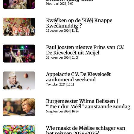
9 februari 2025 | 9:00
Kwééken op de ‘Kééj Knappe
Kwéékmiddig’?
12 december 2024 | 11:11
Paul Joosten nieuwe Prins van C.V.
De Kieveloeët uit Meijel
16 november 2024 | 21:08
Appelactie C.V. De Kieveloeët
aankomend weekend
7 oktober 2024 | 16:11
Burgemeester Wilma Delissen |
“Toe:r dur Méél” aanstaande zondag
5 september 2024 | 16:24
Wie maakt de Méélse schlager van
het seizoen 2024-2025?