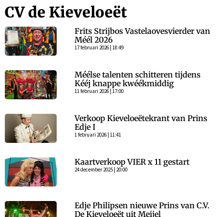
CV de Kieveloeët
Frits Strijbos Vastelaovesvierder van
Méél 2026
17 februari 2026 | 18:49
Méélse talenten schitteren tijdens
Kééj knappe kwéékmiddig
11 februari 2026 | 17:00
Verkoop Kieveloeëtekrant van Prins
Edje I
1 februari 2026 | 11:41
Kaartverkoop VIER x 11 gestart
24 december 2025 | 20:00
Edje Philipsen nieuwe Prins van C.V.
De Kieveloeët uit Meijel