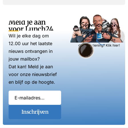
Meld je aan
Sponsor een
voor Lunch24
kopje koffie
Wil je elke dag om
Tevreden over onze
12.00 uur het laatste
dienstverlening? Klik hier!
nieuws ontvangen in
jouw mailbox?
Dat kan! Meld je aan
voor onze nieuwsbrief
en blijf op de hoogte.
Inschrijven