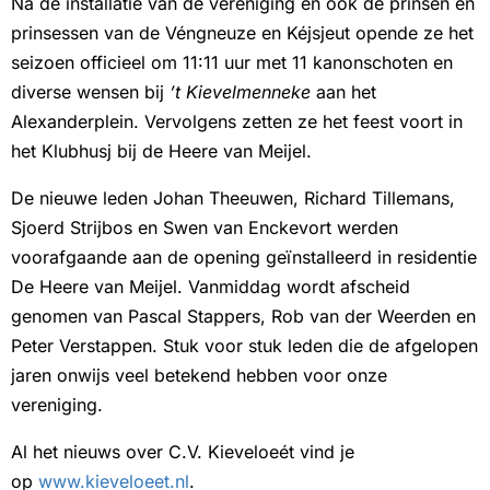
Na de installatie van de vereniging en ook de prinsen en
prinsessen van de Véngneuze en Kéjsjeut opende ze het
seizoen officieel om 11:11 uur met 11 kanonschoten en
diverse wensen bij
’t Kievelmenneke
aan het
Alexanderplein. Vervolgens zetten ze het feest voort in
het Klubhusj bij de Heere van Meijel.
De nieuwe leden Johan Theeuwen, Richard Tillemans,
Sjoerd Strijbos en Swen van Enckevort werden
voorafgaande aan de opening geïnstalleerd in residentie
De Heere van Meijel. Vanmiddag wordt afscheid
genomen van Pascal Stappers, Rob van der Weerden en
Peter Verstappen. Stuk voor stuk leden die de afgelopen
jaren onwijs veel betekend hebben voor onze
vereniging.
Al het nieuws over C.V. Kieveloeét vind je
op
www.kieveloeet.nl
.