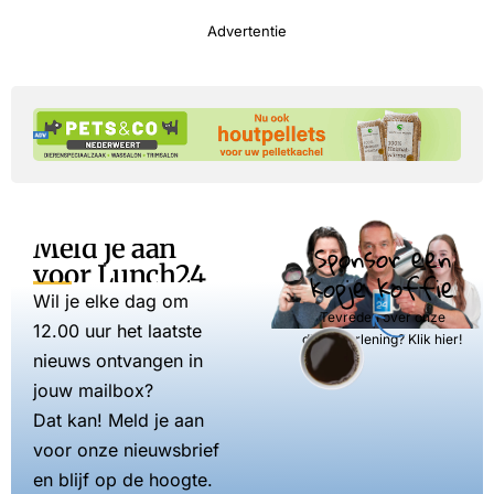
Advertentie
Meld je aan
Sponsor een
voor Lunch24
kopje koffie
Wil je elke dag om
Tevreden over onze
12.00 uur het laatste
dienstverlening? Klik hier!
nieuws ontvangen in
jouw mailbox?
Dat kan! Meld je aan
voor onze nieuwsbrief
en blijf op de hoogte.