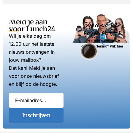
Meld je aan
Sponsor een
voor Lunch24
kopje koffie
Wil je elke dag om
Tevreden over onze
12.00 uur het laatste
dienstverlening? Klik hier!
nieuws ontvangen in
jouw mailbox?
Dat kan! Meld je aan
voor onze nieuwsbrief
en blijf op de hoogte.
Inschrijven