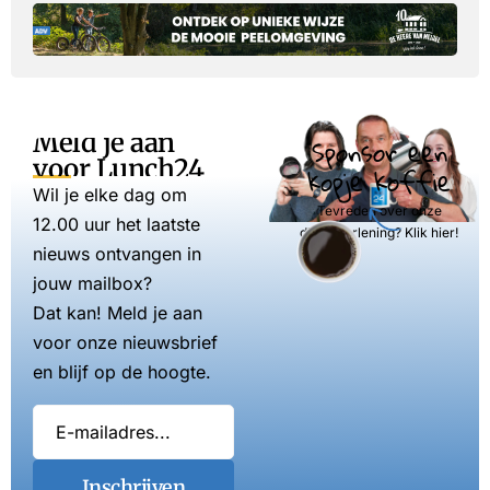
Meld je aan
Sponsor een
voor Lunch24
kopje koffie
Wil je elke dag om
Tevreden over onze
12.00 uur het laatste
dienstverlening? Klik hier!
nieuws ontvangen in
jouw mailbox?
Dat kan! Meld je aan
voor onze nieuwsbrief
en blijf op de hoogte.
Inschrijven