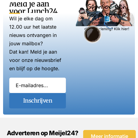
Meld je aan
Sponsor een
voor Lunch24
kopje koffie
Wil je elke dag om
Tevreden over onze
12.00 uur het laatste
dienstverlening? Klik hier!
nieuws ontvangen in
jouw mailbox?
Dat kan! Meld je aan
voor onze nieuwsbrief
en blijf op de hoogte.
Inschrijven
Adverteren op Meijel24?
Meer informatie