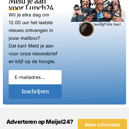
Meld je aan
Sponsor een
voor Lunch24
kopje koffie
Wil je elke dag om
Tevreden over onze
12.00 uur het laatste
dienstverlening? Klik hier!
nieuws ontvangen in
jouw mailbox?
Dat kan! Meld je aan
voor onze nieuwsbrief
en blijf op de hoogte.
Inschrijven
Adverteren op Meijel24?
Meer informatie