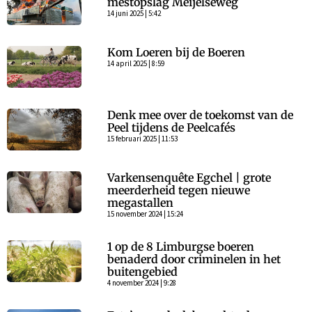
mestopslag Meijelseweg
14 juni 2025 | 5:42
Kom Loeren bij de Boeren
14 april 2025 | 8:59
Denk mee over de toekomst van de
Peel tijdens de Peelcafés
15 februari 2025 | 11:53
Varkensenquête Egchel | grote
meerderheid tegen nieuwe
megastallen
15 november 2024 | 15:24
1 op de 8 Limburgse boeren
benaderd door criminelen in het
buitengebied
4 november 2024 | 9:28