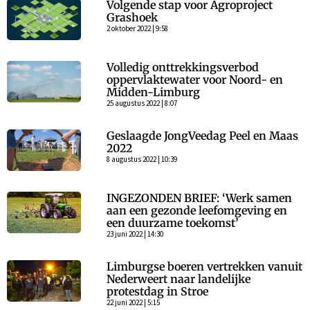
Volgende stap voor Agroproject
Grashoek
2 oktober 2022 | 9:58
Volledig onttrekkingsverbod
oppervlaktewater voor Noord- en
Midden-Limburg
25 augustus 2022 | 8:07
Geslaagde JongVeedag Peel en Maas
2022
8 augustus 2022 | 10:39
INGEZONDEN BRIEF: ‘Werk samen
aan een gezonde leefomgeving en
een duurzame toekomst’
23 juni 2022 | 14:30
Limburgse boeren vertrekken vanuit
Nederweert naar landelijke
protestdag in Stroe
22 juni 2022 | 5:15