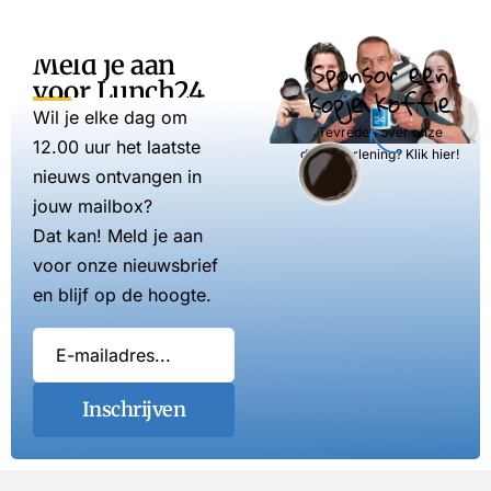
Meld je aan
Sponsor een
voor Lunch24
kopje koffie
Wil je elke dag om
Tevreden over onze
12.00 uur het laatste
dienstverlening? Klik hier!
nieuws ontvangen in
jouw mailbox?
Dat kan! Meld je aan
voor onze nieuwsbrief
en blijf op de hoogte.
Inschrijven