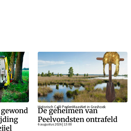
Historisch Café PeelenMaasNet in Grashoek
r gewond
De geheimen van
ijding
Peelvondsten ontrafeld
6 augustus 2026 | 13:00
ijel