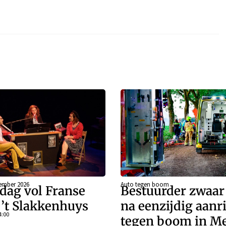
ember 2026
Auto tegen boom
dag vol Franse
Bestuurder zwaa
j ’t Slakkenhuys
na eenzijdig aanr
4:00
tegen boom in Me