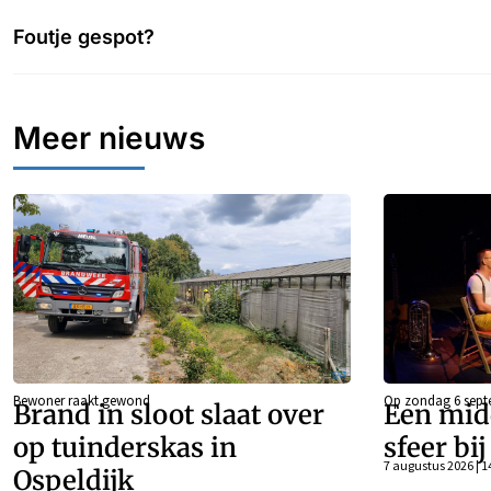
Foutje gespot?
Meer nieuws
Bewoner raakt gewond
Op zondag 6 sept
Brand in sloot slaat over
Een mid
op tuinderskas in
sfeer bi
7 augustus 2026 | 1
Ospeldijk