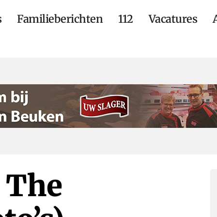
s
Familieberichten
112
Vacatures
 The