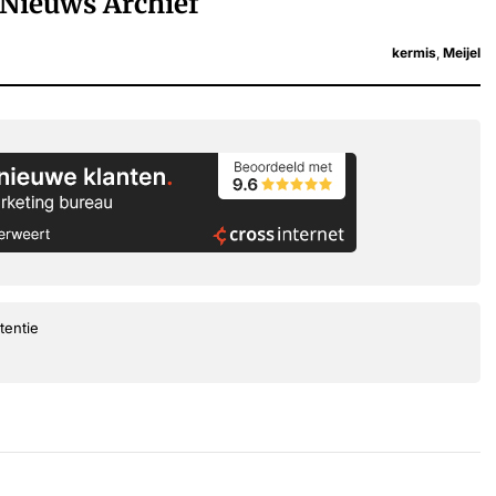
Nieuws Archief
kermis
,
Meijel
tentie