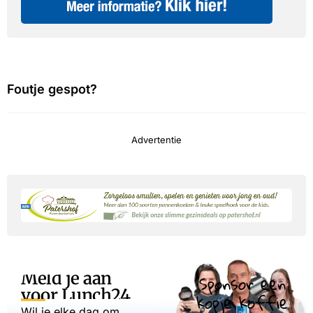
Foutje gespot?
Advertentie
Meld je aan
Sponsor een
voor Lunch24
kopje koffie
Wil je elke dag om