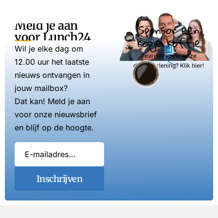
Meld je aan
Sponsor een
voor Lunch24
kopje koffie
Wil je elke dag om
Tevreden over onze
12.00 uur het laatste
dienstverlening? Klik hier!
nieuws ontvangen in
jouw mailbox?
Dat kan! Meld je aan
voor onze nieuwsbrief
en blijf op de hoogte.
Inschrijven