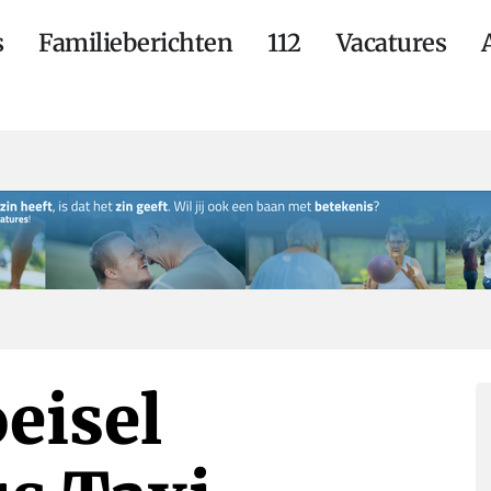
s
Familieberichten
112
Vacatures
eisel