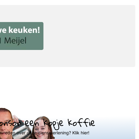
onsor een kopje koffie
evreden over onze dienstverlening? Klik hier!