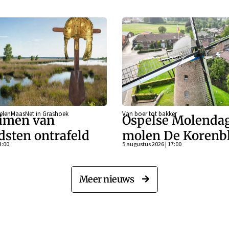
eelenMaasNet in Grashoek
Van boer tot bakker
imen van
Ospelse Molendag
dsten ontrafeld
molen De Koren
3:00
5 augustus 2026 | 17:00
Meer nieuws