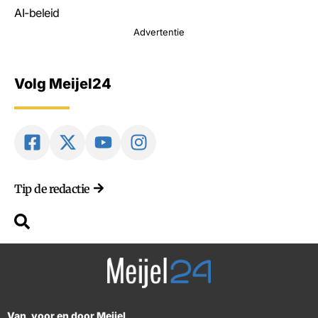
AI-beleid
Advertentie
Volg Meijel24
Tip de redactie
Van, voor en door Meijel