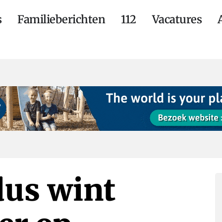
s
Familieberichten
112
Vacatures
dus wint