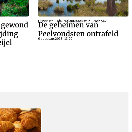
Historisch Café PeelenMaasNet in Grashoek
r gewond
De geheimen van
ijding
Peelvondsten ontrafeld
6 augustus 2026 | 13:00
ijel