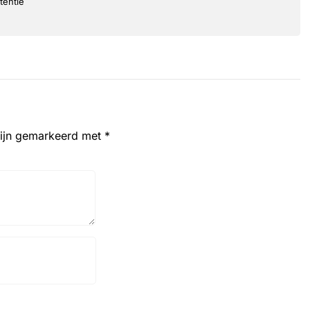
tentie
zijn gemarkeerd met
*
Website