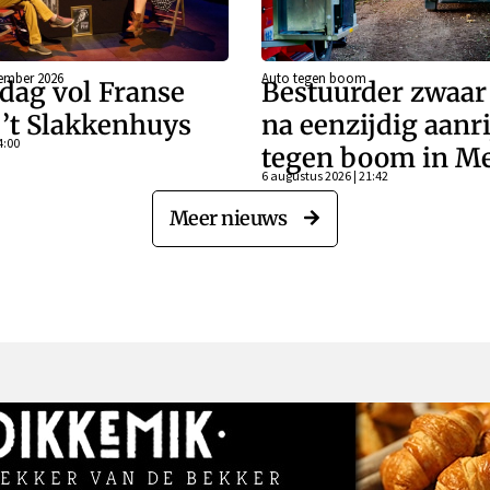
ember 2026
Auto tegen boom
dag vol Franse
Bestuurder zwaa
j ’t Slakkenhuys
na eenzijdig aanr
4:00
tegen boom in Me
6 augustus 2026 | 21:42
Meer nieuws