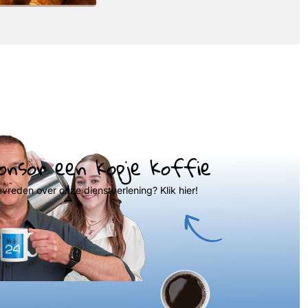
onsor een kopje koffie
evreden over onze dienstverlening? Klik hier!