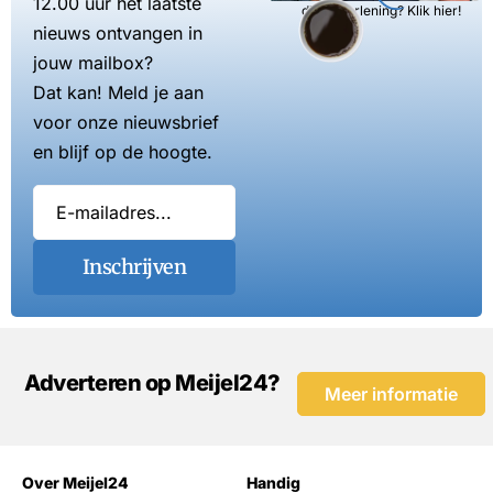
12.00 uur het laatste
dienstverlening? Klik hier!
nieuws ontvangen in
jouw mailbox?
Dat kan! Meld je aan
voor onze nieuwsbrief
en blijf op de hoogte.
Inschrijven
Adverteren op Meijel24?
Meer informatie
Over Meijel24
Handig