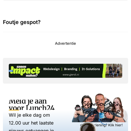
Foutje gespot?
Advertentie
Meld je aan
Sponsor een
voor Lunch24
kopje koffie
Wil je elke dag om
Tevreden over onze
12.00 uur het laatste
dienstverlening? Klik hier!
nieuws ontvangen in