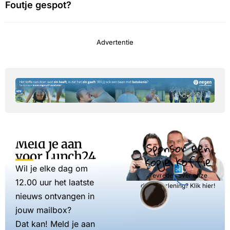
Foutje gespot?
Advertentie
Meld je aan
Sponsor een
voor Lunch24
kopje koffie
Wil je elke dag om
Tevreden over onze
12.00 uur het laatste
dienstverlening? Klik hier!
nieuws ontvangen in
jouw mailbox?
Dat kan! Meld je aan