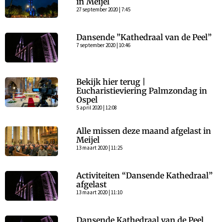
in Meijel
27 september 2020 | 7:45
Dansende ”Kathedraal van de Peel”
7 september 2020 | 10:46
Bekijk hier terug |
Eucharistieviering Palmzondag in
Ospel
5 april 2020 | 12:08
Alle missen deze maand afgelast in
Meijel
13 maart 2020 | 11:25
Activiteiten “Dansende Kathedraal”
afgelast
13 maart 2020 | 11:10
Dansende Kathedraal van de Peel