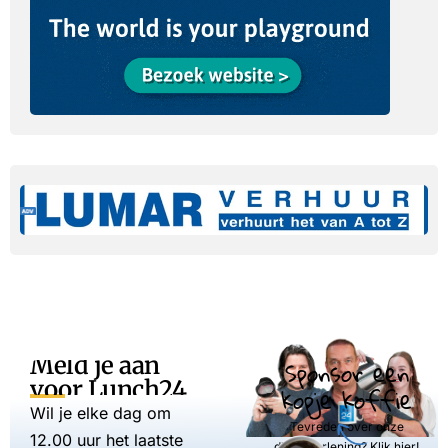
Meld je aan
Sponsor een
voor Lunch24
kopje koffie
Wil je elke dag om
Tevreden over onze
12.00 uur het laatste
dienstverlening? Klik hier!