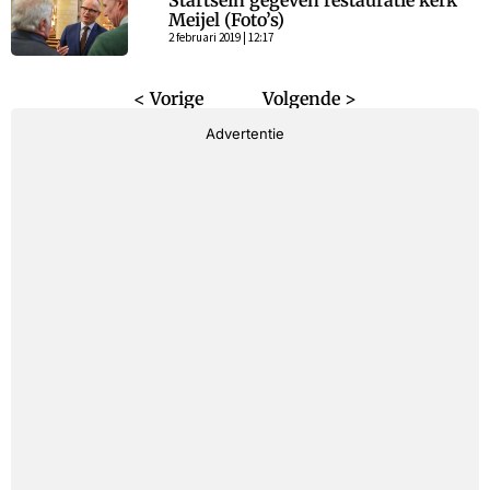
Startsein gegeven restauratie kerk
Meijel (Foto’s)
2 februari 2019 | 12:17
< Vorige
Volgende >
Advertentie