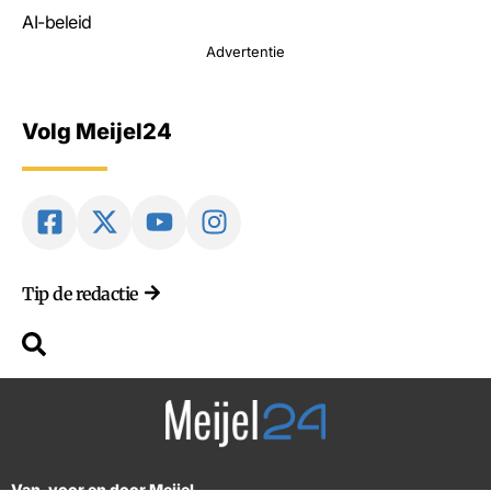
AI-beleid
Advertentie
Volg Meijel24
Tip de redactie
Van, voor en door Meijel