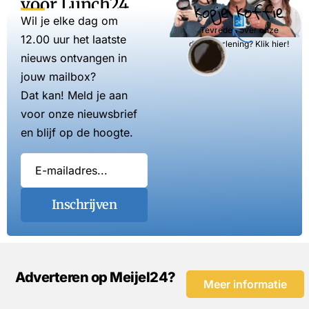
voor Lunch24
kopje koffie
Wil je elke dag om
Tevreden over onze
12.00 uur het laatste
dienstverlening? Klik hier!
nieuws ontvangen in
jouw mailbox?
Dat kan! Meld je aan
voor onze nieuwsbrief
en blijf op de hoogte.
Inschrijven
Adverteren op Meijel24?
Meer informatie