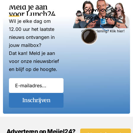
Meld je aan
Sponsor een
voor Lunch24
kopje koffie
Wil je elke dag om
Tevreden over onze
12.00 uur het laatste
dienstverlening? Klik hier!
nieuws ontvangen in
jouw mailbox?
Dat kan! Meld je aan
voor onze nieuwsbrief
en blijf op de hoogte.
Inschrijven
Adverteren op Meijel24?