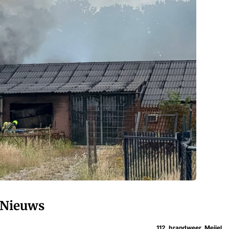
Nieuws
112
,
brandweer
,
Meijel