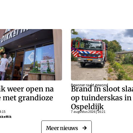
g…
Bewoner raakt gewond
k weer open na
Brand in sloot sla
e met grandioze
op tuinderskas in
Ospeldijk
4:15
7 augustus 2026 | 16:21
kkeMik
Meer nieuws