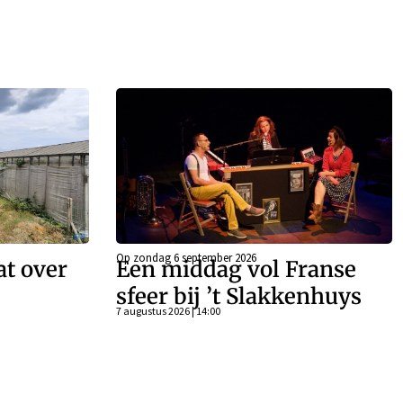
Op zondag 6 september 2026
at over
Een middag vol Franse
sfeer bij ’t Slakkenhuys
7 augustus 2026 | 14:00