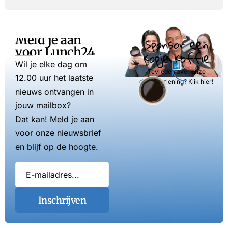
Meld je aan
Sponsor een
voor Lunch24
kopje koffie
Wil je elke dag om
Tevreden over onze
12.00 uur het laatste
dienstverlening? Klik hier!
nieuws ontvangen in
jouw mailbox?
Dat kan! Meld je aan
voor onze nieuwsbrief
en blijf op de hoogte.
Inschrijven