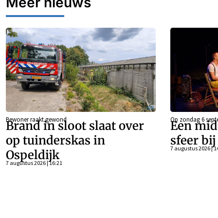
Meer nieuws
Bewoner raakt gewond
Op zondag 6 sept
Brand in sloot slaat over
Een mid
op tuinderskas in
sfeer bi
7 augustus 2026 | 1
Ospeldijk
7 augustus 2026 | 16:21