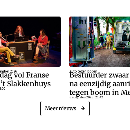
ember 2026
Auto tegen boom
dag vol Franse
Bestuurder zwaa
j ’t Slakkenhuys
na eenzijdig aanr
4:00
tegen boom in Me
6 augustus 2026 | 21:42
Meer nieuws