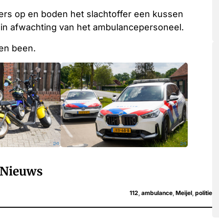
s op en boden het slachtoffer een kussen
en in afwachting van het ambulancepersoneel.
een been.
Nieuws
112
,
ambulance
,
Meijel
,
politie