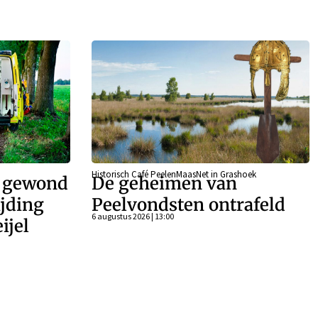
Historisch Café PeelenMaasNet in Grashoek
r gewond
De geheimen van
ijding
Peelvondsten ontrafeld
6 augustus 2026 | 13:00
ijel