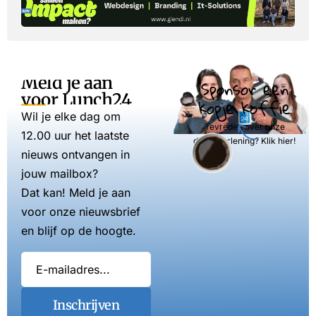
Meld je aan
Sponsor een
voor Lunch24
kopje koffie
Wil je elke dag om
Tevreden over onze
12.00 uur het laatste
dienstverlening? Klik hier!
nieuws ontvangen in
jouw mailbox?
Dat kan! Meld je aan
voor onze nieuwsbrief
en blijf op de hoogte.
Inschrijven