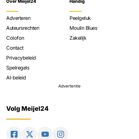
Over Meijel24
Handig
Adverteren
Peelgeluk
Auteursrechten
Moulin Blues
Colofon
Zakelijk
Contact
Privacybeleid
Spelregels
AI-beleid
Advertentie
Volg Meijel24