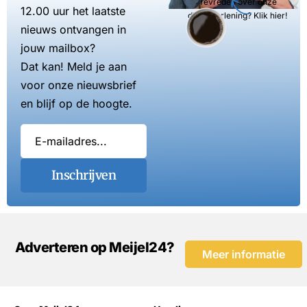
Tevreden over onze
12.00 uur het laatste
dienstverlening? Klik hier!
nieuws ontvangen in
jouw mailbox?
Dat kan! Meld je aan
voor onze nieuwsbrief
en blijf op de hoogte.
Inschrijven
Adverteren op Meijel24?
Meer informatie