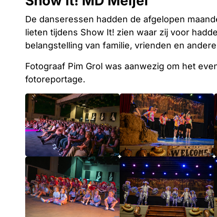
Show It! MD Meijel
De danseressen hadden de afgelopen maande
lieten tijdens Show It! zien waar zij voor had
belangstelling van familie, vrienden en ander
Fotograaf Pim Grol was aanwezig om het even
fotoreportage.