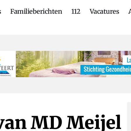
s
Familieberichten
112
Vacatures
 van MD Meijel