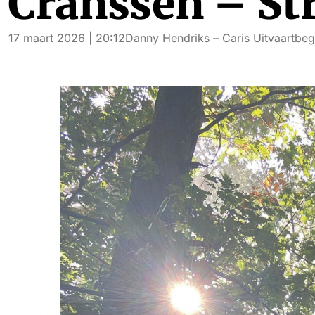
Cranssen – Str
17 maart 2026 | 20:12
Danny Hendriks – Caris Uitvaartbeg