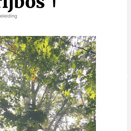
ijbos †
eleiding