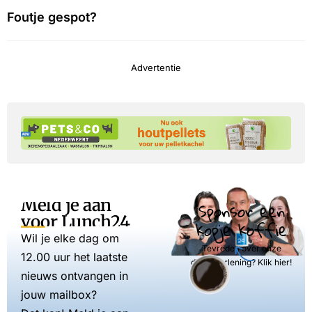
Foutje gespot?
Advertentie
Meld je aan
Sponsor een
voor Lunch24
kopje koffie
Wil je elke dag om
Tevreden over onze
12.00 uur het laatste
dienstverlening? Klik hier!
nieuws ontvangen in
jouw mailbox?