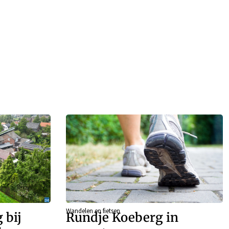
Wandelen en fietsen
 bij
Rundje Koeberg in