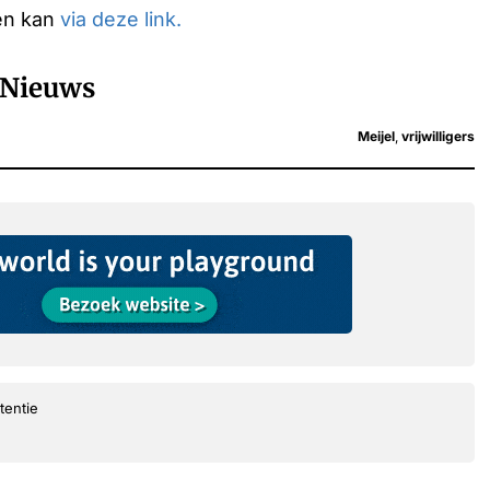
 en kan
via deze link.
Nieuws
Meijel
,
vrijwilligers
tentie