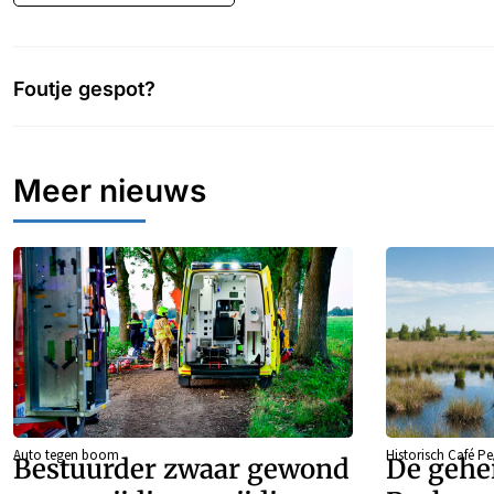
Foutje gespot?
Meer nieuws
Auto tegen boom
Historisch Café P
Bestuurder zwaar gewond
De gehe