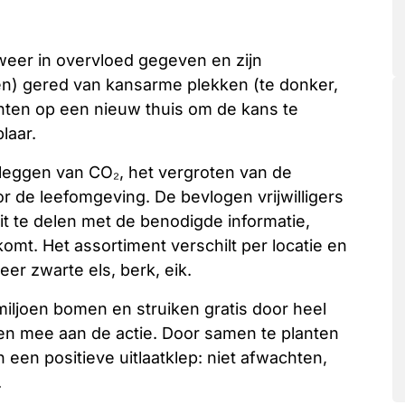
weer in overvloed gegeven en zijn
en) gered van kansarme plekken (te donker,
wachten op een nieuw thuis om de kans te
laar.
tleggen van CO₂, het vergroten van de
or de leefomgeving. De bevlogen vrijwilligers
it te delen met de benodigde informatie,
komt. Het assortiment verschilt per locatie en
eer zwarte els, berk, eik.
miljoen bomen en struiken gratis door heel
n mee aan de actie. Door samen te planten
 een positieve uitlaatklep: niet afwachten,
.