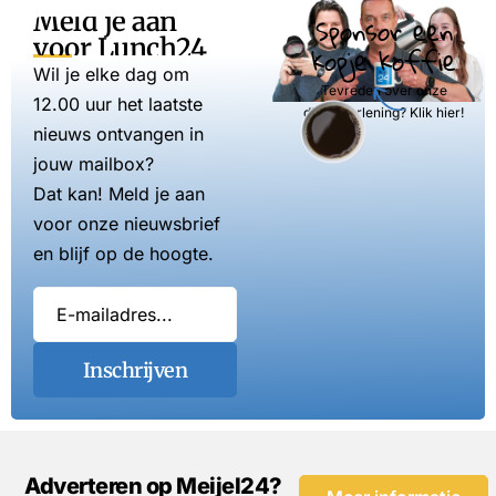
Meld je aan
Sponsor een
voor Lunch24
kopje koffie
Wil je elke dag om
Tevreden over onze
12.00 uur het laatste
dienstverlening? Klik hier!
nieuws ontvangen in
jouw mailbox?
Dat kan! Meld je aan
voor onze nieuwsbrief
en blijf op de hoogte.
Inschrijven
Adverteren op Meijel24?