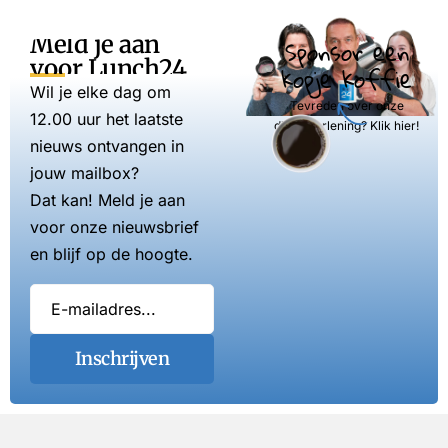
Meld je aan
Sponsor een
voor Lunch24
kopje koffie
Wil je elke dag om
Tevreden over onze
12.00 uur het laatste
dienstverlening? Klik hier!
nieuws ontvangen in
jouw mailbox?
Dat kan! Meld je aan
voor onze nieuwsbrief
en blijf op de hoogte.
Inschrijven