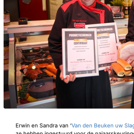
Erwin en Sandra van ‘
Van den Beuken uw Sla
ze hebben ingestuurd voor de najaarskeurin