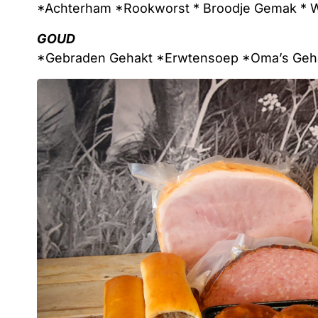
*Achterham *Rookworst * Broodje Gemak * W
GOUD
*Gebraden Gehakt *Erwtensoep *Oma’s Gehak