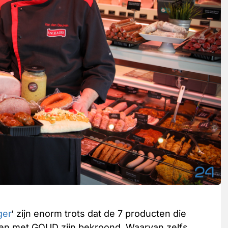
ger
‘ zijn enorm trots dat de 7 producten die
gen met GOUD zijn bekroond. Waarvan zelfs