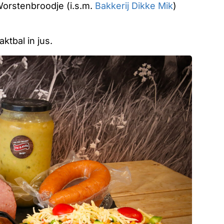
orstenbroodje (i.s.m.
Bakkerij Dikke Mik
)
tbal in jus.