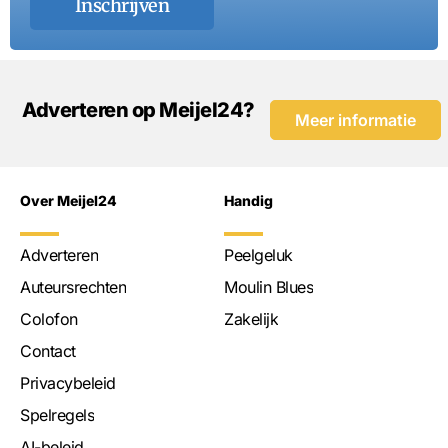
Inschrijven
Adverteren op Meijel24?
Meer informatie
Over Meijel24
Handig
Adverteren
Peelgeluk
Auteursrechten
Moulin Blues
Colofon
Zakelijk
Contact
Privacybeleid
Spelregels
AI-beleid