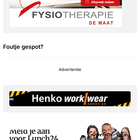
Foutje gespot?
Advertentie
Meld je aan
Sponsor een
voor Lunch24