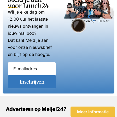
Sponsor een
voor Lunch24
kopje koffie
Wil je elke dag om
Tevreden over onze
12.00 uur het laatste
dienstverlening? Klik hier!
nieuws ontvangen in
jouw mailbox?
Dat kan! Meld je aan
voor onze nieuwsbrief
en blijf op de hoogte.
Inschrijven
Adverteren op Meijel24?
Meer informatie