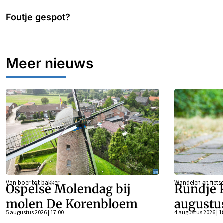
Foutje gespot?
Meer nieuws
Van boer tot bakker
Wandelen en fiets
Ospelse Molendag bij
Rundje 
molen De Korenbloem
augustu
5 augustus 2026 | 17:00
4 augustus 2026 | 1