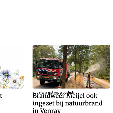
Nog steeds niet onder controle
t |
Brandweer Meijel ook
–
ingezet bij natuurbrand
in Venray