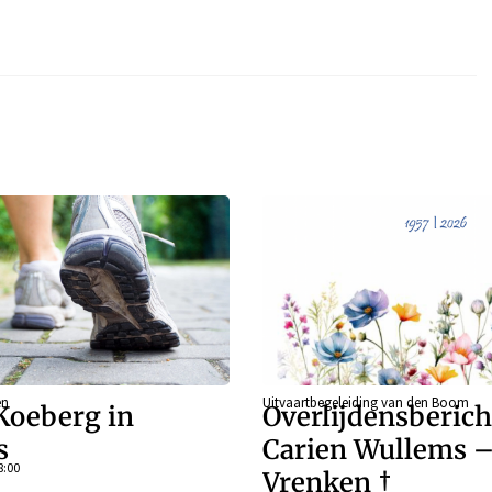
en
Uitvaartbegeleiding van den Boom
Koeberg in
Overlijdensberich
s
Carien Wullems 
8:00
Vrenken †