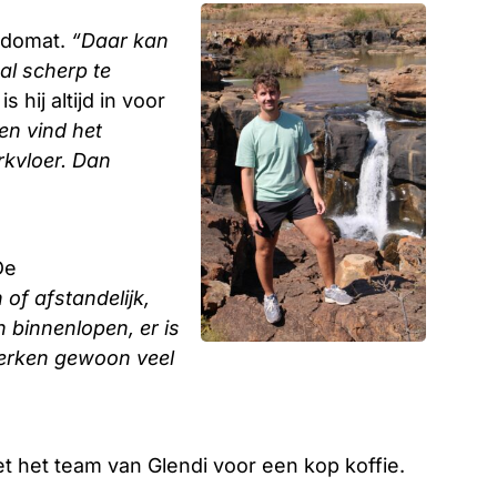
judomat.
“Daar kan
al scherp te
s hij altijd in voor
en vind het
rkvloer. Dan
De
 of afstandelijk,
n binnenlopen, er is
werken gewoon veel
t het team van Glendi voor een kop koffie.