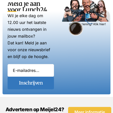
Meld je aan
Sponsor een
voor Lunch24
kopje koffie
Wil je elke dag om
Tevreden over onze
12.00 uur het laatste
dienstverlening? Klik hier!
nieuws ontvangen in
jouw mailbox?
Dat kan! Meld je aan
voor onze nieuwsbrief
en blijf op de hoogte.
Inschrijven
Adverteren op Meijel24?
Meer informatie