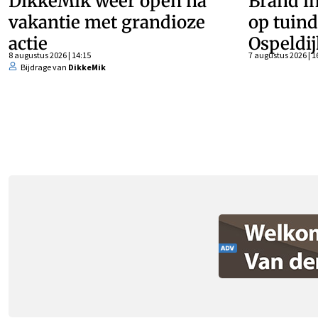
DikkeMik weer open na
Brand in
vakantie met grandioze
op tuind
actie
Ospeldij
8 augustus 2026 | 14:15
7 augustus 2026 | 1
Bijdrage van
DikkeMik