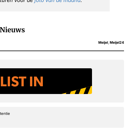
 sturen voor de
foto van de maand
.
Nieuws
Meijel
,
Meijel24
tentie