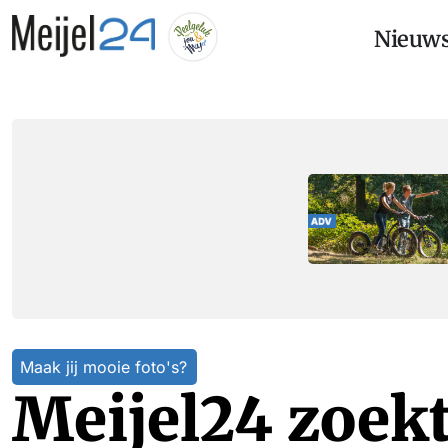
Nieuw
Maak jij mooie foto's?
Meijel24 zoek