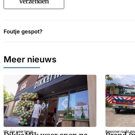
Verzenden
Foutje gespot?
Meer nieuws
We zijn weer terug…
Bewoner raakt g