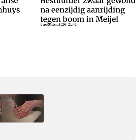
ranse
Bestuurder zwaar gewond
enhuys
na eenzijdig aanrijding
tegen boom in Meijel
6 augustus 2026 | 21:42