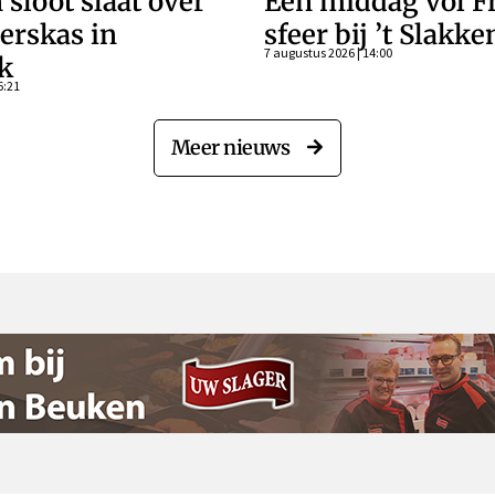
 sloot slaat over
Een middag vol F
erskas in
sfeer bij ’t Slakk
7 augustus 2026 | 14:00
k
6:21
Meer nieuws