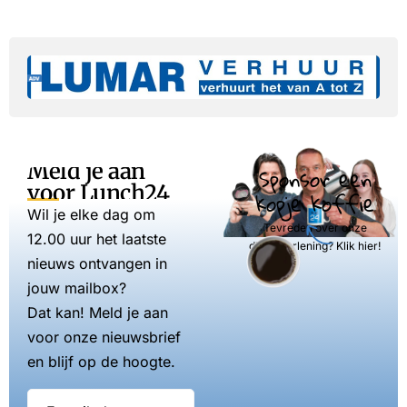
Meld je aan
Sponsor een
voor Lunch24
kopje koffie
Wil je elke dag om
Tevreden over onze
12.00 uur het laatste
dienstverlening? Klik hier!
nieuws ontvangen in
jouw mailbox?
Dat kan! Meld je aan
voor onze nieuwsbrief
en blijf op de hoogte.