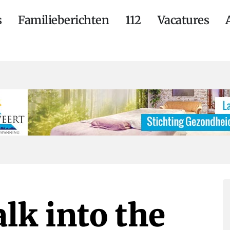
s
Familieberichten
112
Vacatures
k into the