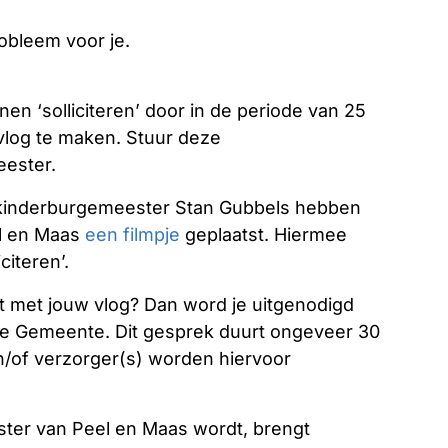
robleem voor je.
en ‘solliciteren’ door in de periode van 25
log te maken. Stuur deze
eester.
kinderburgemeester Stan Gubbels hebben
l en Maas
een filmpje
geplaatst. Hiermee
citeren’.
t met jouw vlog? Dan word je uitgenodigd
n de Gemeente. Dit gesprek duurt ongeveer 30
en/of verzorger(s) worden hiervoor
ter van Peel en Maas wordt, brengt