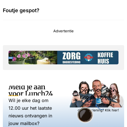
Foutje gespot?
Advertentie
Meld je aan
Sponsor een
voor Lunch24
kopje koffie
Wil je elke dag om
Tevreden over onze
12.00 uur het laatste
dienstverlening? Klik hier!
nieuws ontvangen in
jouw mailbox?