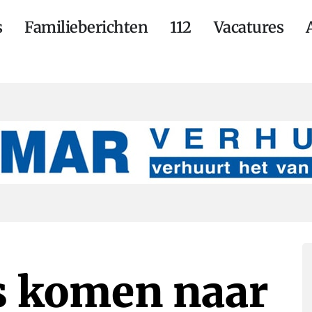
s
Familieberichten
112
Vacatures
es komen naar