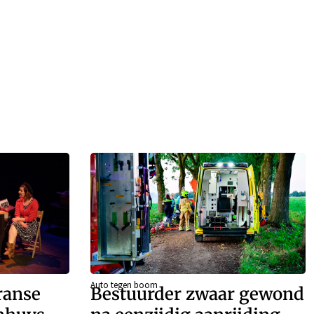
Auto tegen boom
ranse
Bestuurder zwaar gewond