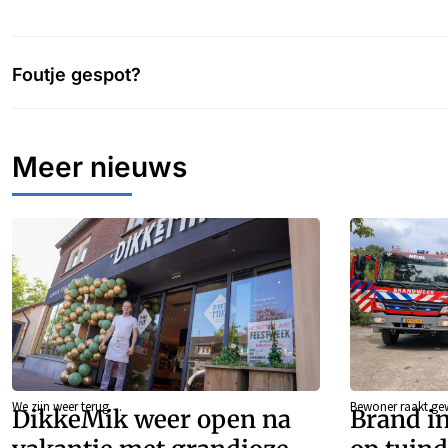
Foutje gespot?
Meer nieuws
We zijn weer terug…
Bewoner raakt g
DikkeMik weer open na
Brand in