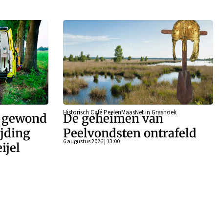
Historisch Café PeelenMaasNet in Grashoek
r gewond
De geheimen van
ijding
Peelvondsten ontrafeld
6 augustus 2026 | 13:00
ijel