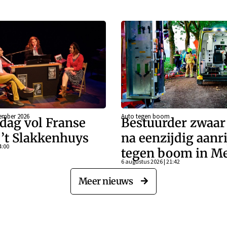
ember 2026
Auto tegen boom
dag vol Franse
Bestuurder zwaa
j ’t Slakkenhuys
na eenzijdig aanr
4:00
tegen boom in Me
6 augustus 2026 | 21:42
Meer nieuws