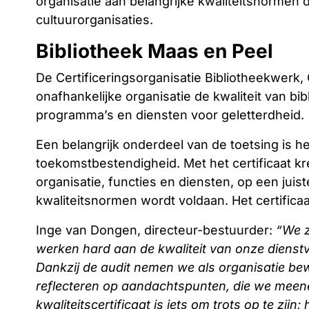
organisatie aan belangrijke kwaliteitsnormen d
cultuurorganisaties.
Bibliotheek Maas en Peel
De Certificeringsorganisatie Bibliotheekwerk, 
onafhankelijke organisatie de kwaliteit van bi
programma’s en diensten voor geletterdheid.
Een belangrijk onderdeel van de toetsing is h
toekomstbestendigheid. Met het certificaat k
organisatie, functies en diensten, op een juis
kwaliteitsnormen wordt voldaan. Het certificaat 
Inge van Dongen, directeur-bestuurder:
“We zi
werken hard aan de kwaliteit van onze dienst
Dankzij de audit nemen we als organisatie bewu
reflecteren op aandachtspunten, die we mee
kwaliteitscertificaat is iets om trots op te zij