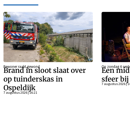
Bewoner raakt gewond
Op zondag 6 sept
Brand in sloot slaat over
Een mid
op tuinderskas in
sfeer bi
7 augustus 2026 | 1
Ospeldijk
7 augustus 2026 | 16:21