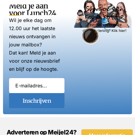
Meld je aan
Sponsor een
voor Lunch24
kopje koffie
Wil je elke dag om
Tevreden over onze
12.00 uur het laatste
dienstverlening? Klik hier!
nieuws ontvangen in
jouw mailbox?
Dat kan! Meld je aan
voor onze nieuwsbrief
en blijf op de hoogte.
Inschrijven
Adverteren op Meijel24?