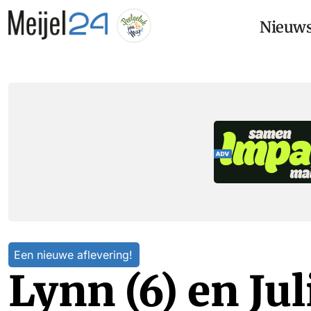
Nieuw
Een nieuwe aflevering!
Lynn (6) en Jul