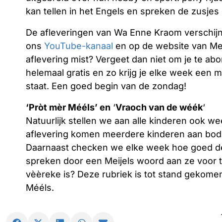
kan tellen in het Engels en spreken de zusje
De afleveringen van Wa Enne Kraom verschij
ons
YouTube-kanaal
en op de website van Meij
aflevering mist? Vergeet dan niet om je te ab
helemaal gratis en zo krijg je elke week een 
staat. Een goed begin van de zondag!
‘Pròt mèr Mééls’ en
‘
Vraoch van de wéék
‘
Natuurlijk stellen we aan alle kinderen ook we
aflevering komen meerdere kinderen aan bod. 
Daarnaast checken we elke week hoe goed de 
spreken door een Meijels woord aan ze voor te
vèèreke is? Deze rubriek is tot stand gekome
Mééls.