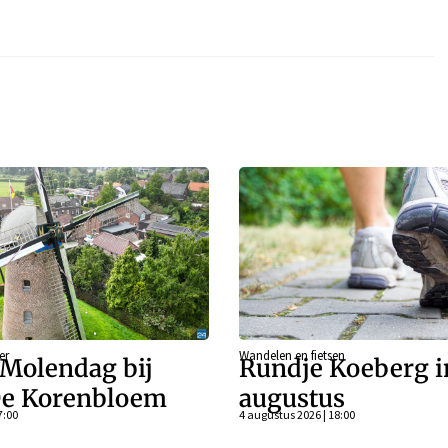
er
Wandelen en fietsen
 Molendag bij
Rundje Koeberg i
e Korenbloem
augustus
7:00
4 augustus 2026 | 18:00