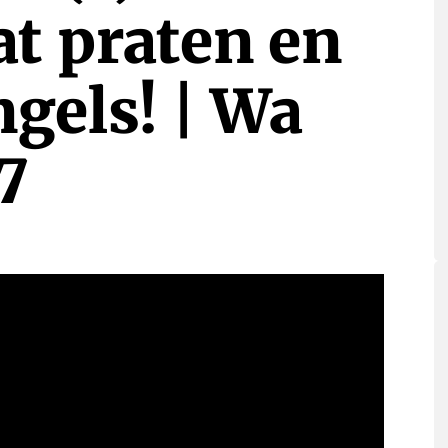
at praten en
ngels! | Wa
7