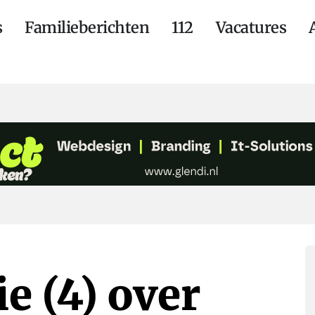
s
Familieberichten
112
Vacatures
ie (4) over