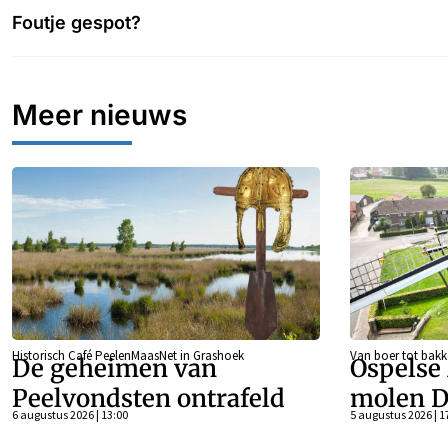
Foutje gespot?
Meer nieuws
Historisch Café PeelenMaasNet in Grashoek
Van boer tot bakk
De geheimen van
Ospelse
Peelvondsten ontrafeld
molen D
6 augustus 2026 | 13:00
5 augustus 2026 | 1