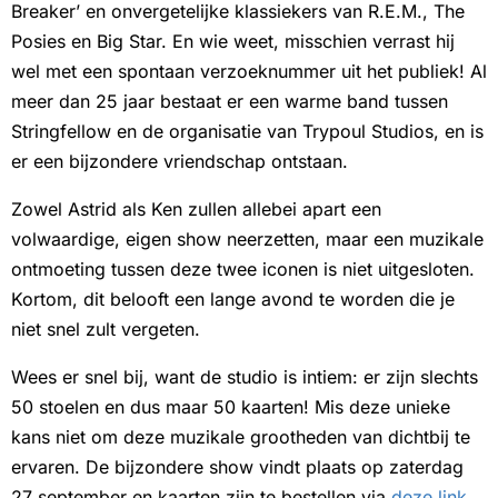
Breaker’ en onvergetelijke klassiekers van R.E.M., The
Posies en Big Star. En wie weet, misschien verrast hij
wel met een spontaan verzoeknummer uit het publiek! Al
meer dan 25 jaar bestaat er een warme band tussen
Stringfellow en de organisatie van Trypoul Studios, en is
er een bijzondere vriendschap ontstaan.
Zowel Astrid als Ken zullen allebei apart een
volwaardige, eigen show neerzetten, maar een muzikale
ontmoeting tussen deze twee iconen is niet uitgesloten.
Kortom, dit belooft een lange avond te worden die je
niet snel zult vergeten.
Wees er snel bij, want de studio is intiem: er zijn slechts
50 stoelen en dus maar 50 kaarten! Mis deze unieke
kans niet om deze muzikale grootheden van dichtbij te
ervaren. De bijzondere show vindt plaats op zaterdag
27 september en kaarten zijn te bestellen via
deze link
.