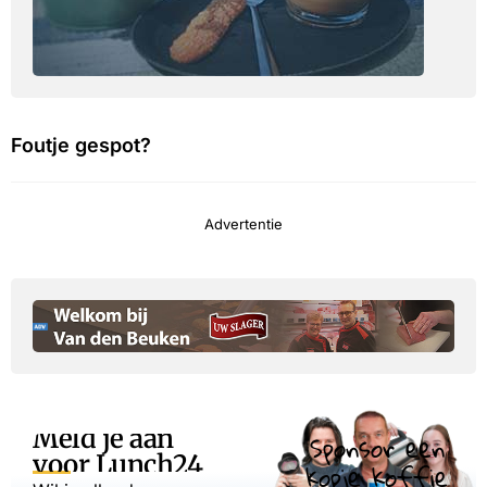
Foutje gespot?
Advertentie
Meld je aan
Sponsor een
voor Lunch24
kopje koffie