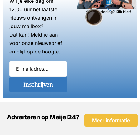
Wil je elke dag om
Tevreden over onze
12.00 uur het laatste
dienstverlening? Klik hier!
nieuws ontvangen in
jouw mailbox?
Dat kan! Meld je aan
voor onze nieuwsbrief
en blijf op de hoogte.
Inschrijven
Adverteren op Meijel24?
Meer informatie