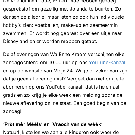
De vriendinnen Lotte, Evi en Dide hebben genoeg
gesprekstof om gezellig met Jolanda te buurten. Zo
dansen ze alledrie, maar laten ze ook hun individuele
hobby’s zien: voetballen, make-up en zeemeermin
zwemmen. Er wordt nog gepraat over een uitje naar
Disneyland en er worden moppen getapt.
De afleveringen van Wa Enne Kraom verschijnen elke
zondagochtend om 10.00 uur op ons
YouTube-kanaal
en op de website van Meijel24. Wil je er zeker van zijn
dat je geen aflevering mist? Vergeet dan niet om je te
abonneren op ons YouTube-kanaal, dat is helemaal
gratis en zo krijg je elke week een melding zodra de
nieuwe aflevering online staat. Een goed begin van de
zondag!
‘Pròt mèr Mééls’ en
‘
Vraoch van de wéék
‘
Natuurlijk stellen we aan alle kinderen ook weer de