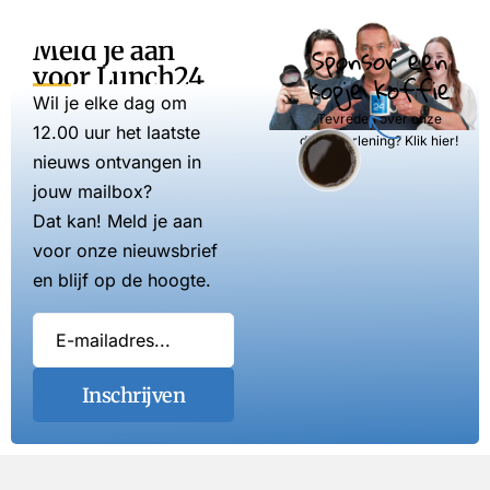
Meld je aan
Sponsor een
voor Lunch24
kopje koffie
Wil je elke dag om
Tevreden over onze
12.00 uur het laatste
dienstverlening? Klik hier!
nieuws ontvangen in
jouw mailbox?
Dat kan! Meld je aan
voor onze nieuwsbrief
en blijf op de hoogte.
Inschrijven