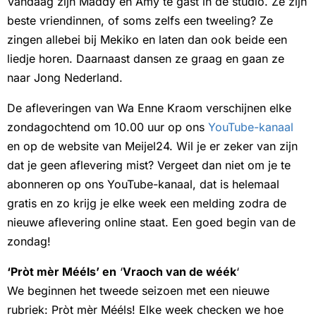
Vandaag zijn Maddy en Amy te gast in de studio. Ze zijn
beste vriendinnen, of soms zelfs een tweeling? Ze
zingen allebei bij Mekiko en laten dan ook beide een
liedje horen. Daarnaast dansen ze graag en gaan ze
naar Jong Nederland.
De afleveringen van Wa Enne Kraom verschijnen elke
zondagochtend om 10.00 uur op ons
YouTube-kanaal
en op de website van Meijel24. Wil je er zeker van zijn
dat je geen aflevering mist? Vergeet dan niet om je te
abonneren op ons YouTube-kanaal, dat is helemaal
gratis en zo krijg je elke week een melding zodra de
nieuwe aflevering online staat. Een goed begin van de
zondag!
‘Pròt mèr Mééls’ en
‘
Vraoch van de wéék
‘
We beginnen het tweede seizoen met een nieuwe
rubriek: Pròt mèr Mééls! Elke week checken we hoe